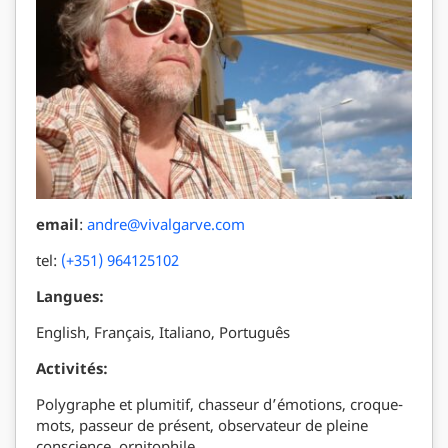
email
:
andre@vivalgarve.com
tel:
(+351) 964125102
Langues:
English, Français, Italiano, Português
Activités:
Polygraphe et plumitif, chasseur d’émotions, croque-
mots, passeur de présent, observateur de pleine
conscience, ornitophile, …