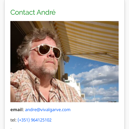
Contact André
email
:
andre@vivalgarve.com
tel:
(+351) 964125102