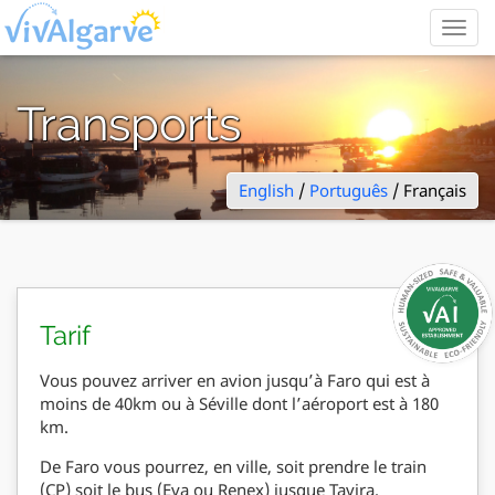
Togg
navig
Transports
English
/
Português
/ Français
Tarif
Vous pouvez arriver en avion jusqu’à Faro qui est à
moins de 40km ou à Séville dont l’aéroport est à 180
km.
De Faro vous pourrez, en ville, soit prendre le train
(CP) soit le bus (Eva ou Renex) jusque Tavira.