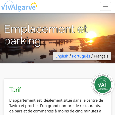
Togg
navig
Emplacement et
parking
English
/
Português
/ Français
Tarif
L’appartement est idéalement situé dans le centre de
Tavira et proche d’un grand nombre de restaurants,
de bars et de commerces à moins de cinq minutes à